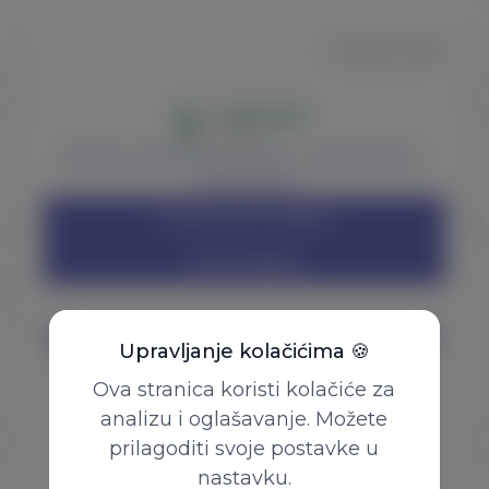
9. august 2026.
Aktuelni nisab: 23.442,00KM – 12.022,00EUR –
14.156,00USD
Instrukcije za uplatu
Online uplata
Upravljanje kolačićima 🍪
Ova stranica koristi kolačiće za
Početna
analizu i oglašavanje. Možete
Uplata zekata
prilagoditi svoje postavke u
Kontakt
nastavku.
©
2026
Ured za zekat